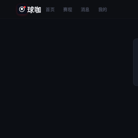
球咖
首页
赛程
消息
我的
⚠️
加载失败
请检查网络后重试