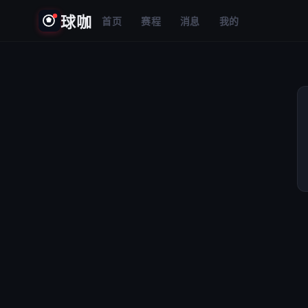
球咖
首页
赛程
消息
我的
⚠️
加载失败
请检查网络后重试