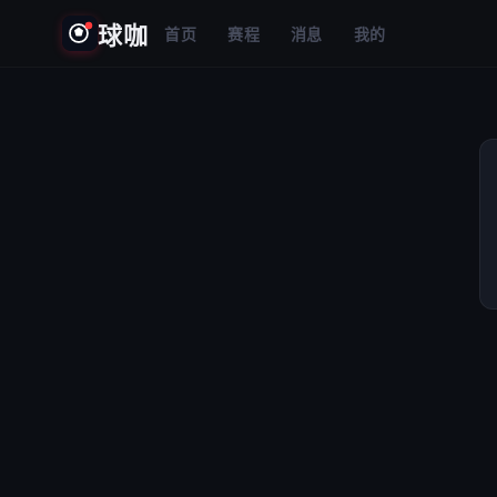
球咖
首页
赛程
消息
我的
⚠️
加载失败
请检查网络后重试